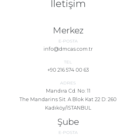
İletişim
Merkez
E-POSTA
info@dmcas.com.tr
TEL
+90 216 574 00 63
ADRES
Mandıra Cd. No: 11
The Mandarins Sit. A Blok Kat 22 D: 260
Kadıköy/İSTANBUL
Şube
E-POSTA