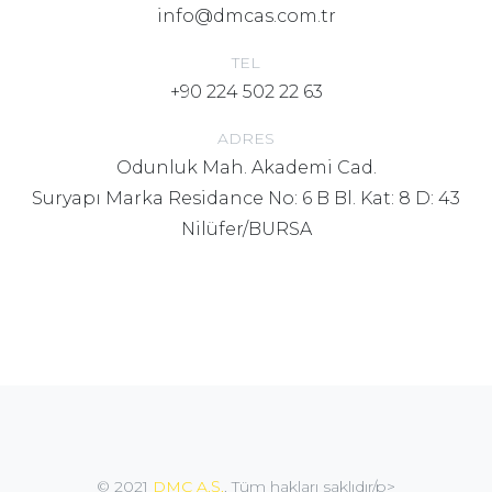
info@dmcas.com.tr
TEL
+90 224 502 22 63
ADRES
Odunluk Mah. Akademi Cad.
Suryapı Marka Residance No: 6 B Bl. Kat: 8 D: 43
Nilüfer/BURSA
© 2021
DMC A.Ş.
. Tüm hakları saklıdır/p>