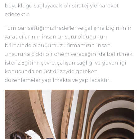
büyüklüğü sağlayacak bir stratejiyle hareket
edecektir.
Tüm bahsettiğimiz hedefler ve çalışma biçiminin
yaratıcılarının insan unsuru olduğunun
bilincinde olduğumuzu firmamızın insan
unsuruna ciddi bir önem vereceğini de belirtmek
isteriz.Eğitim, çevre, çalışan sağlığı ve güvenliği
konusunda en üst düzeyde gereken
düzenlemeler yapılmakta ve yapılacaktır.