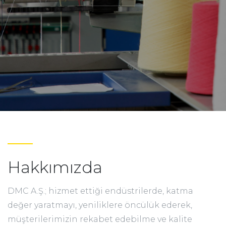
Hakkımızda
DMC A.Ş.; hizmet ettiği endüstrilerde, katma
değer yaratmayı, yeniliklere öncülük ederek,
müşterilerimizin rekabet edebilme ve kalite