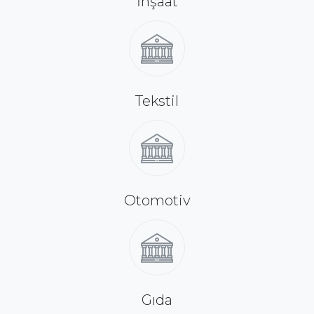
İnşaat
Tekstil
Otomotiv
Gıda