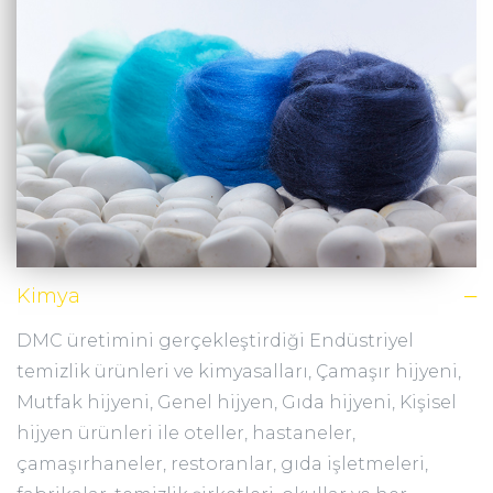
Kimya
DMC üretimini gerçekleştirdiği Endüstriyel
temizlik ürünleri ve kimyasalları, Çamaşır hijyeni,
Mutfak hijyeni, Genel hijyen, Gıda hijyeni, Kişisel
hijyen ürünleri ile oteller, hastaneler,
çamaşırhaneler, restoranlar, gıda işletmeleri,