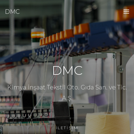
DMC
DMC
Kimya İnşaat Tekstil Oto. Gıda San. ve Tic.
A.Ş.
İLETİŞİM